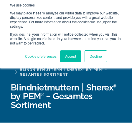
We use cookies
We may place these to analyze our visitor data to improve our website,
display personalized content, and provide you with a great website
experience. For more information about the cookies we use, open the
Suche
settings.
Open 
If you decline, your information will not be collected when you visit this
website. A single cookie is set in your browser to remind you that you do
not want to be tracked.
Cookie preferences
Accept
Decline
HOME
PRODUKTE
BLINDNIETMUTTERN | SHEREX® BY PEM® –
GESAMTES SORTIMENT
Blindnietmuttern | Sherex®
by PEM® – Gesamtes
Sortiment