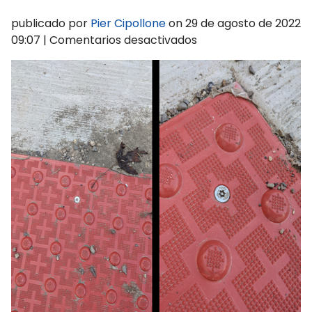
publicado por
Pier Cipollone
on
29 de agosto de 2022
en
09:07
|
Comentarios desactivados
SH-
30-
057-
application2