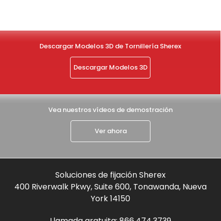
Descargar Modelos 3D de Tornillería Sherex
Descargar Modelos 3D
Vea nuestros vídeos de demostración
Ver ahora
Soluciones de fijación Sherex
400 Riverwalk Pkwy, Suite 600, Tonawanda, Nueva
York 14150
Llamada gratuita:
866.474.3739