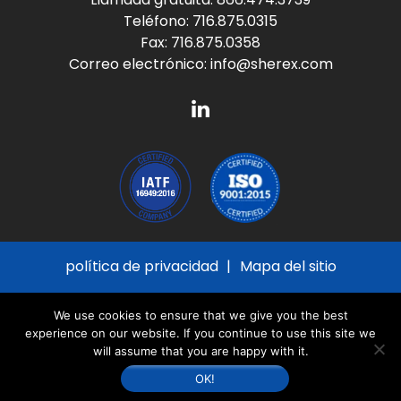
Teléfono:
716.875.0315
Fax: 716.875.0358
Correo electrónico:
info@sherex.com
política de privacidad
Mapa del sitio
© 2026
Sherex Fastening Solutions
All Rights
We use cookies to ensure that we give you the best
Reserved
experience on our website. If you continue to use this site we
will assume that you are happy with it.
Sitio creado por
Thomas Marketing Services
y
desarrollado con la
Plataforma Navigator
OK!