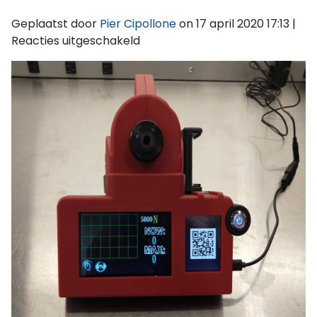
Geplaatst door
Pier Cipollone
on
17 april 2020 17:13
|
voor
Reacties uitgeschakeld
Sherex-
Hand-
Tool-
Cal-
Unit
—
6
—
web