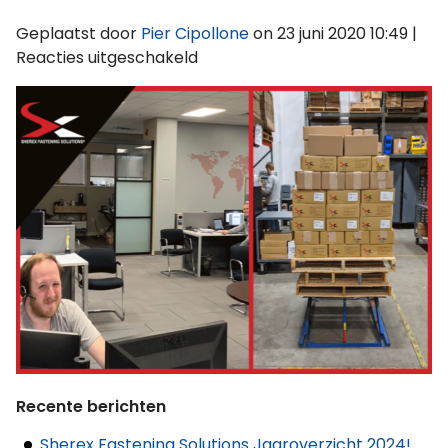
Geplaatst door
Pier Cipollone
on
23 juni 2020 10:49
|
voor
Reacties uitgeschakeld
Jeff-
and-
Steven
Recente berichten
Sherex Fastening Solutions Jaaroverzicht 2024!