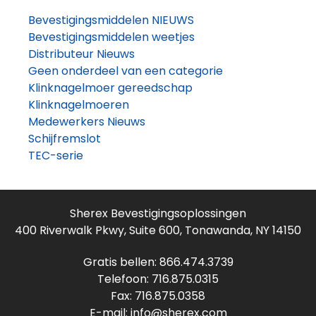
Bevestigingsmiddelen NIEUWS
Bevestigingsmiddelen weetjes
Distributeur Nieuws
Geen onderdeel van een categorie
Klinknagelmoer gereedschap
Klinknagelmoeren
Medewerkers Nieuws
Schijfremslot
TEC-serie
Sherex Bevestigingsoplossingen
400 Riverwalk Pkwy, Suite 600, Tonawanda, NY 14150
Gratis bellen:
866.474.3739
Telefoon:
716.875.0315
Fax: 716.875.0358
E-mail:
info@sherex.com