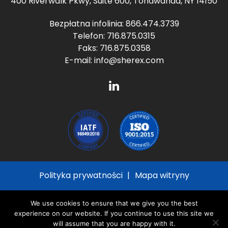
400 Riverwalk Pkwy, Suite 600, Tonawanda, NY 14150
Bezpłatna infolinia:
866.474.3739
Telefon:
716.875.0315
Faks: 716.875.0358
E-mail:
info@sherex.com
Polityka prywatności
Mapa witryny
© 2026
Sherex Fastening Solutions
All Rights
We use cookies to ensure that we give you the best
Reserved
experience on our website. If you continue to use this site we
will assume that you are happy with it.