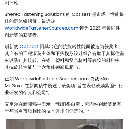
荣
闭评论
获
Sherex Fastening Solutions 的 Optisert 是市场上性能最
2023
佳的圆体铆螺母，最近被
年
WorldwideFastenerSources.com
评为 2023 年紧固件
紧
创新奖的获奖者。
固
件
创新的
Optisert
因其出色的抗旋转性能而被选为获奖者。
创
其专有的工程滚花主体和下头楔形设计组合有助于其抓住基
新
材以防止其旋转。在铝、塑料和复合材料等较软的材料中，
奖！
其抗旋转性能与全六角体铆螺母相当。
正如 WorldwideFastenerSources.com 总裁 Mike
McGuire 在新闻稿中所述，该奖项“旨在表彰鼓励紧固件行
业研发的个人和公司”。
麦奎尔在新闻稿中表示：“我们很自豪，紧固件创新奖是基
于与当今市场相比的技术进步而评选的。”