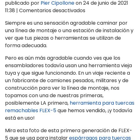
publicado por
Pier Cipollone
on
24 de junio de 2021
en
11:38
|
Comentarios desactivados
¡Consejos
Siempre es una sensación agradable caminar por
de
una línea de montaje o una estación de instalación y
mantenimiento
ver que tus piezas o herramientas se utilizan de
y
forma adecuada.
durabilidad
del
Pero es aún más agradable cuando ves que los
FLEX-
ensambladores todavía usan una herramienta vieja
5!
tuya y que sigue funcionando. En un viaje reciente a
un fabricante de camiones pesados, militares y de
construcción para ver la línea de montaje, nos
topamos con una de nuestras primeras,
posiblemente LA primera,
herramienta para tuercas
remachables FLEX-5
que hemos vendido, ¡y todavía
está en uso!
Mira esta foto de esta primera generación de FLEX-
5 que se usa para instalar
espárragos para tuercas