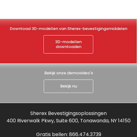
Download 3D-modellen van Sherex-bevestigingsmiddelen
3D-modellen
downloaden
Bekijk onze demovideo's
Bekijk nu
Sherex Bevestigingsoplossingen
400 Riverwalk Pkwy, Suite 600, Tonawanda, NY 14150
Gratis bellen:
866.474.3739