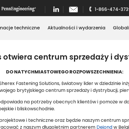
1-866-474-373
rmacje techniczne
Aktualności i wydarzenia
Global
 otwiera centrum sprzedaży i dystr
DO NATYCHMIASTOWEGO ROZPOWSZECHNIENIA:
Sherex Fastening Solutions, światowy lider w dziedzinie i
wojego brytyjskiego centrum sprzedaży i dystrybucji, pie
j odpowiada na potrzeby obecnych klientów i pomoże w da
jskie i bliskowschodnie.
projektowe i techniczne oraz będzie naszym centrum sprzed
łpracować z naszym długoletnim partnerem
Dejond
w Belgi