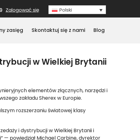
Zalogować się
Polski
9
ny zasięg
Skontaktuj się z nami
Blog
ybucji w Wielkiej Brytanii
nżynieryjnych elementów złącznych, narzędzi i
rwszego zakładu Sherex w Europie.
lszym rozszerzaniu światowej klasy
aży i dystrybucji w Wielkiej Brytanii i
i” — powiedział Michael Carbine, dyrektor