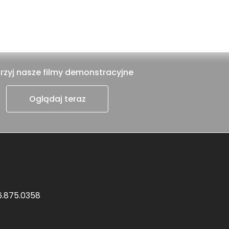
rzyj nasze filmy demonstracyjne
Oglądaj teraz
6.875.0358