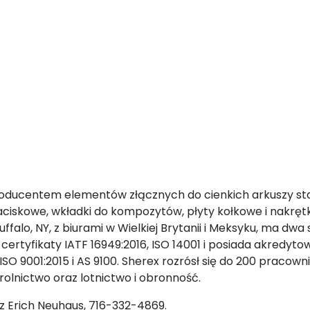
roducentem elementów złącznych do cienkich arkuszy sta
aciskowe, wkładki do kompozytów, płyty kołkowe i nakrętki
Buffalo, NY, z biurami w Wielkiej Brytanii i Meksyku, ma d
 certyfikaty IATF 16949:2016, ISO 14001 i posiada akredyt
 ISO 9001:2015 i AS 9100. Sherex rozrósł się do 200 pracown
rolnictwo oraz lotnictwo i obronność.
 z Erich Neuhaus, 716-332-4869.