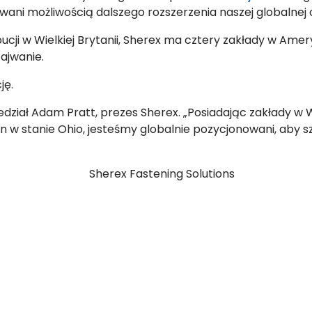
ani możliwością dalszego rozszerzenia naszej globalnej 
ji w Wielkiej Brytanii, Sherex ma cztery zakłady w Amery
ajwanie.
ję.
ział Adam Pratt, prezes Sherex. „Posiadając zakłady w Wi
on w stanie Ohio, jesteśmy globalnie pozycjonowani, ab