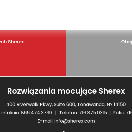
ych Sherex
Obej
Rozwiązania mocujące Sherex
400 Riverwalk Pkwy, Suite 600, Tonawanda, NY 14150
infolinia:
866.474.3739
Telefon:
716.875.0315
Faks: 71
E-mail:
info@sherex.com