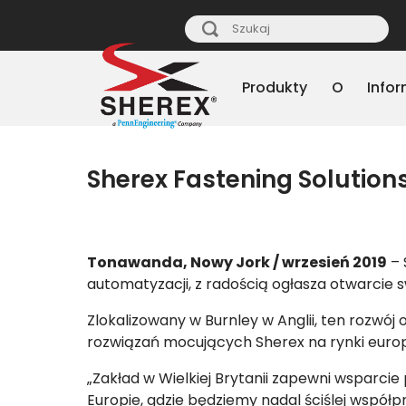
Produkty
O
Info
Sherex Fastening Solutions
Tonawanda, Nowy Jork / wrzesień 2019
– 
automatyzacji, z radością ogłasza otwarcie s
Zlokalizowany w Burnley w Anglii, ten rozwó
rozwiązań mocujących Sherex na rynki europe
„Zakład w Wielkiej Brytanii zapewni wsparcie 
Europie, gdzie będziemy nadal ściślej wspó