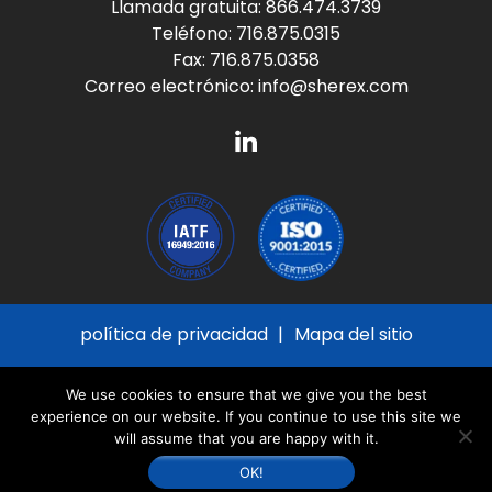
Llamada gratuita:
866.474.3739
Teléfono:
716.875.0315
Fax: 716.875.0358
Correo electrónico:
info@sherex.com
política de privacidad
Mapa del sitio
© 2026
Sherex Fastening Solutions
All Rights
We use cookies to ensure that we give you the best
Reserved
experience on our website. If you continue to use this site we
will assume that you are happy with it.
Sitio creado por
Thomas Marketing Services
y
desarrollado con la
Plataforma Navigator
OK!