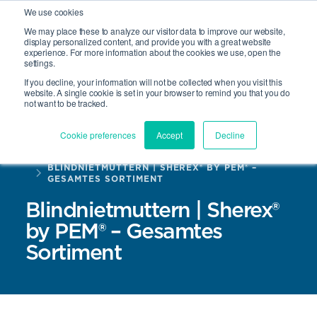
We use cookies
We may place these to analyze our visitor data to improve our website,
display personalized content, and provide you with a great website
experience. For more information about the cookies we use, open the
Suche
settings.
Open 
If you decline, your information will not be collected when you visit this
website. A single cookie is set in your browser to remind you that you do
not want to be tracked.
Cookie preferences
Accept
Decline
HOME
PRODUKTE
BLINDNIETMUTTERN | SHEREX® BY PEM® –
GESAMTES SORTIMENT
Blindnietmuttern | Sherex®
by PEM® – Gesamtes
Sortiment