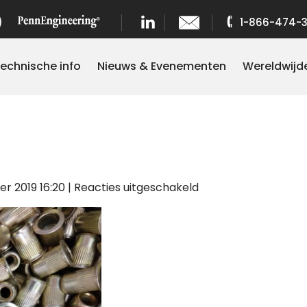
1-866-474-
echnische info
Nieuws & Evenementen
Wereldwijd
voor
r 2019 16:20
|
Reacties uitgeschakeld
Rivet
Nuts