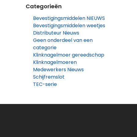
Categorieën
Bevestigingsmiddelen NIEUWS
Bevestigingsmiddelen weetjes
Distributeur Nieuws
Geen onderdeel van een
categorie
Klinknagelmoer gereedschap
Klinknagelmoeren
Medewerkers Nieuws
Schijfremslot
TEC-serie