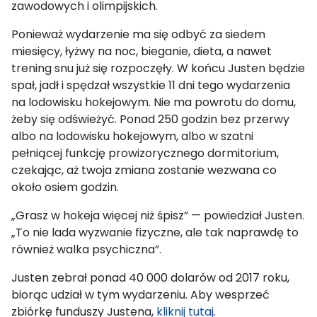
zawodowych i olimpijskich.
Ponieważ wydarzenie ma się odbyć za siedem
miesięcy, łyżwy na noc, bieganie, dieta, a nawet
trening snu już się rozpoczęły. W końcu Justen będzie
spał, jadł i spędzał wszystkie 11 dni tego wydarzenia
na lodowisku hokejowym. Nie ma powrotu do domu,
żeby się odświeżyć. Ponad 250 godzin bez przerwy
albo na lodowisku hokejowym, albo w szatni
pełniącej funkcję prowizorycznego dormitorium,
czekając, aż twoja zmiana zostanie wezwana co
około osiem godzin.
„Grasz w hokeja więcej niż śpisz” — powiedział Justen.
„To nie lada wyzwanie fizyczne, ale tak naprawdę to
również walka psychiczna”.
Justen zebrał ponad 40 000 dolarów od 2017 roku,
biorąc udział w tym wydarzeniu. Aby wesprzeć
zbiórkę funduszy Justena,
kliknij tutaj
.