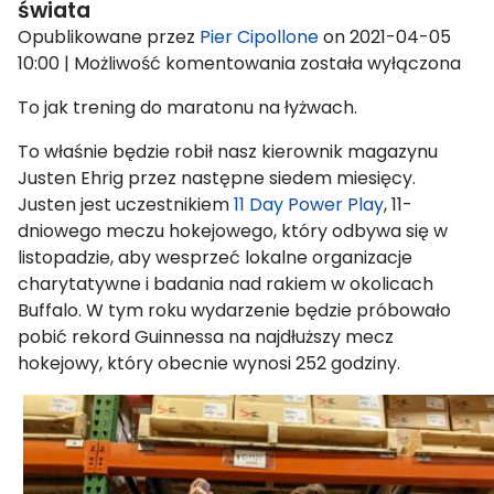
świata
Opublikowane przez
Pier Cipollone
on
2021-04-05
Trening
10:00
|
Możliwość komentowania
została wyłączona
menedżera
To jak trening do maratonu na łyżwach.
magazynu
Sherex
To właśnie będzie robił nasz kierownik magazynu
przed
Justen Ehrig przez następne siedem miesięcy.
meczem
Justen jest uczestnikiem
11 Day Power Play
, 11-
hokejowym
dniowego meczu hokejowego, który odbywa się w
o
listopadzie, aby wesprzeć lokalne organizacje
rekord
charytatywne i badania nad rakiem w okolicach
świata
Buffalo. W tym roku wydarzenie będzie próbowało
pobić rekord Guinnessa na najdłuższy mecz
hokejowy, który obecnie wynosi 252 godziny.