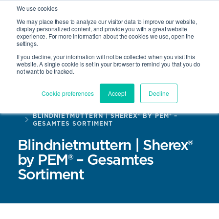
We use cookies
We may place these to analyze our visitor data to improve our website,
display personalized content, and provide you with a great website
experience. For more information about the cookies we use, open the
Suche
settings.
Open 
If you decline, your information will not be collected when you visit this
website. A single cookie is set in your browser to remind you that you do
not want to be tracked.
Cookie preferences
Accept
Decline
HOME
PRODUKTE
BLINDNIETMUTTERN | SHEREX® BY PEM® –
GESAMTES SORTIMENT
Blindnietmuttern | Sherex®
by PEM® – Gesamtes
Sortiment