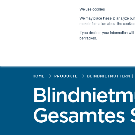
PennEngineering® Portfolio
Haeger®
PROFIL®
HEYC
We use cookies
Wählen Sie eine Region
Deutschland (DE)
We may place these to analyze our 
more information about the cookies
If you decline, your information wil
be tracked.
PRODUKTE
BRANCHEN
TOGGLE PRODUKTE ME
TOGG
HOME
PRODUKTE
BLINDNIETMUTTERN |
Blindnietm
Gesamtes 