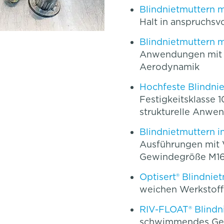
Blindnietmuttern m
Halt in anspruchsv
Blindnietmuttern 
Anwendungen mit 
Aerodynamik
Hochfeste Blindni
Festigkeitsklasse 1
strukturelle Anwe
Blindnietmuttern 
Ausführungen mit 
Gewindegröße M1
Optisert® Blindnie
weichen Werkstof
RIV-FLOAT® Blindn
schwimmendes Gew