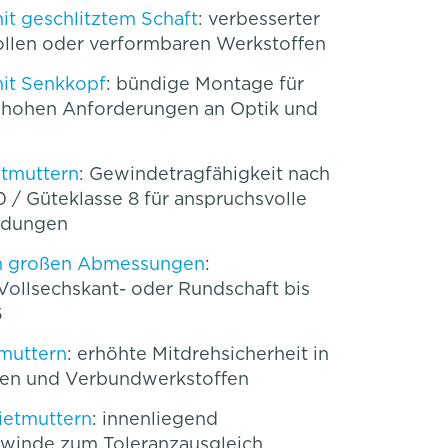
it geschlitztem Schaft
: verbesserter
ollen oder verformbaren Werkstoffen
mit Senkkopf
: bündige Montage für
hohen Anforderungen an Optik und
etmuttern
: Gewindetragfähigkeit nach
0 / Güteklasse 8 für anspruchsvolle
ndungen
in großen Abmessungen
:
Vollsechskant- oder Rundschaft bis
6
tmuttern
: erhöhte Mitdrehsicherheit in
fen und Verbundwerkstoffen
ietmuttern
: innenliegend
inde zum Toleranzausgleich