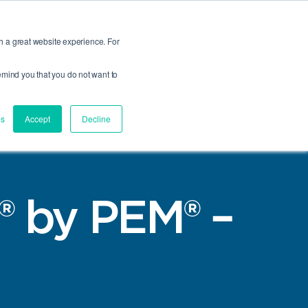
Sprechen Sie Mit Einem Ingenieur
che
Vertriebspartner
REACH/RoHS
Zertifizierungen
h a great website experience. For
 remind you that you do not want to
NPRESSMUTTER
PEM®
WAS IST DIE
.
VIRTUELLE
EINPRESSTECHNOLOGI
HWEISSMUTTER
BERATUNG
es
Accept
Decline
® by PEM® –