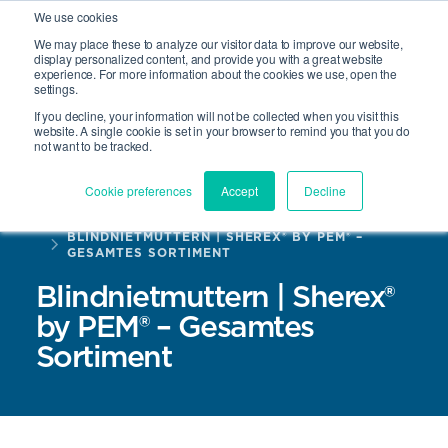
We use cookies
We may place these to analyze our visitor data to improve our website,
display personalized content, and provide you with a great website
experience. For more information about the cookies we use, open the
Suche
settings.
Open 
If you decline, your information will not be collected when you visit this
website. A single cookie is set in your browser to remind you that you do
not want to be tracked.
Cookie preferences
Accept
Decline
HOME
PRODUKTE
BLINDNIETMUTTERN | SHEREX® BY PEM® –
GESAMTES SORTIMENT
Blindnietmuttern | Sherex®
by PEM® – Gesamtes
Sortiment